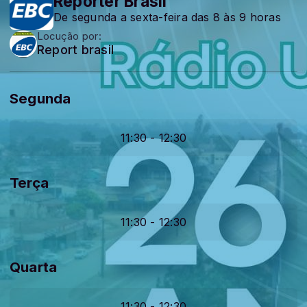
Repórter Brasil
De segunda a sexta-feira das 8 às 9 horas
Locução por:
Report brasil
Segunda
11:30 - 12:30
Terça
11:30 - 12:30
Quarta
11:30 - 12:30