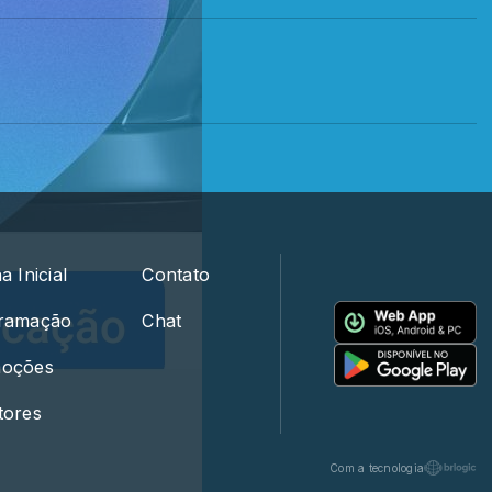
a Inicial
Contato
ramação
Chat
oções
tores
Com a tecnologia