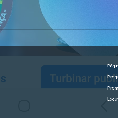
Págin
Prog
Prom
Locu