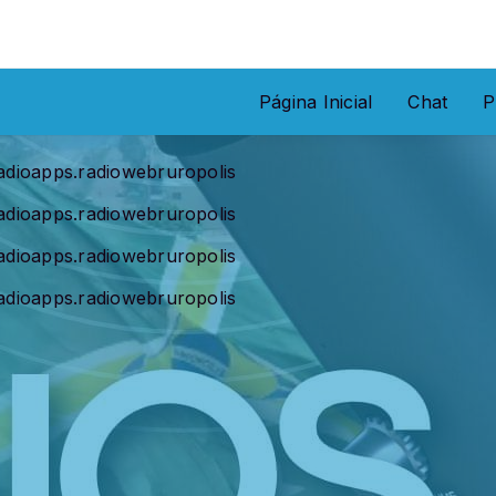
Página Inicial
Chat
P
radioapps.radiowebruropolis
radioapps.radiowebruropolis
radioapps.radiowebruropolis
radioapps.radiowebruropolis