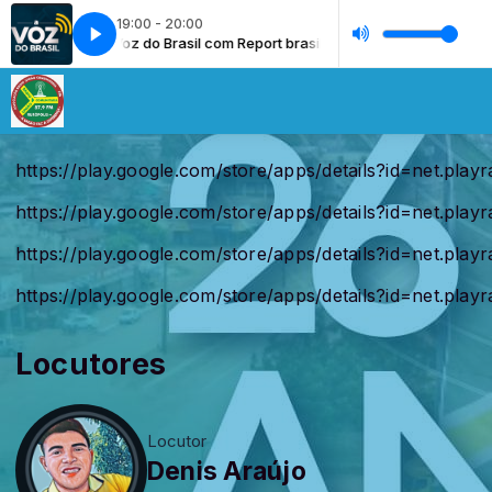
19:00 - 20:00
port brasil
A Voz do Brasil com Report brasil
https://play.google.com/store/apps/details?id=net.play
https://play.google.com/store/apps/details?id=net.play
https://play.google.com/store/apps/details?id=net.play
https://play.google.com/store/apps/details?id=net.play
Locutores
Locutor
Denis Araújo