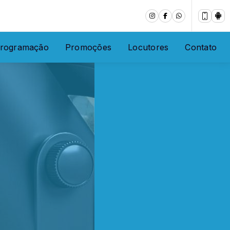
rogramação
Promoções
Locutores
Contato