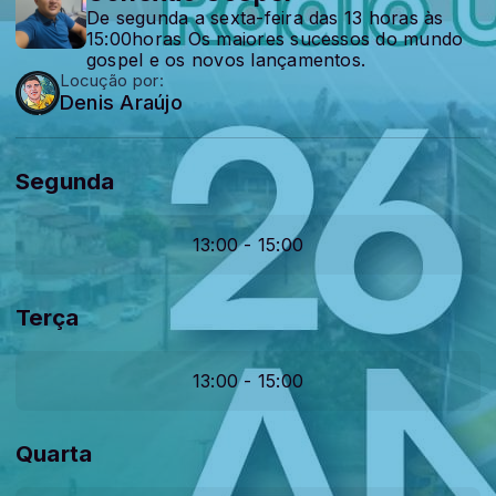
De segunda a sexta-feira das 13 horas às
15:00horas Os maiores sucessos do mundo
gospel e os novos lançamentos.
Locução por:
Denis Araújo
Segunda
13:00 - 15:00
Terça
13:00 - 15:00
Quarta