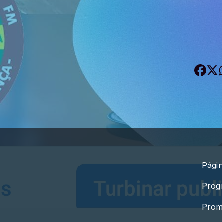
Págin
Prog
Prom