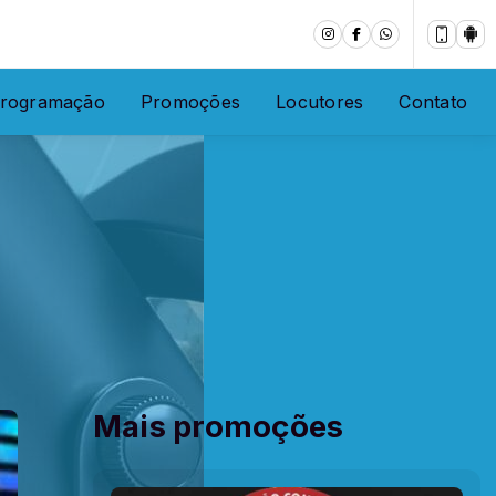
rogramação
Promoções
Locutores
Contato
Mais promoções