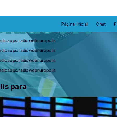
Página Inicial
Chat
P
radioapps.radiowebruropolis
radioapps.radiowebruropolis
radioapps.radiowebruropolis
radioapps.radiowebruropolis
lis para